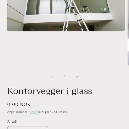
Åpne
medie
1
i
modal
av
1
/
5
i
Kontorvegger i glass
Vanlig
0,00 NOK
pris
Avgift inkludert.
Frakt
beregnes ved kassen.
Antall