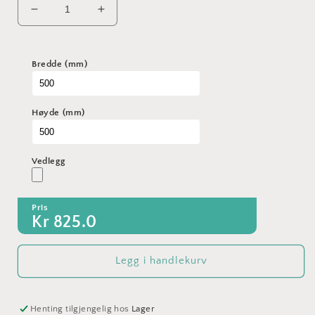
Senk
Øk
antallet
antallet
for
for
Kontorvegger
Kontorvegger
Bredde (mm)
i
i
glass
glass
Høyde (mm)
Vedlegg
Pris
Kr
825.0
Legg i handlekurv
Henting tilgjengelig hos
Lager