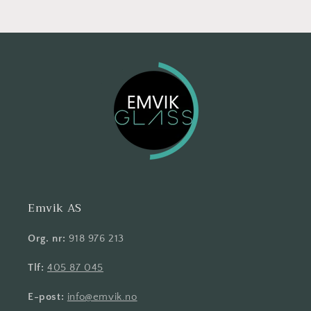
Emvik AS
Org. nr:
918 976 213
Tlf:
405 87 045
E-post:
info@emvik.no